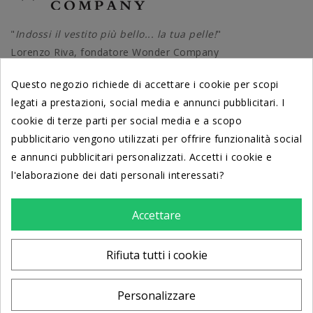
"
Indossi il vestito più bello... la tua pelle!
"
Lorenzo Riva, fondatore Wonder Company
Questo negozio richiede di accettare i cookie per scopi
legati a prestazioni, social media e annunci pubblicitari. I
cookie di terze parti per social media e a scopo
PRODOTTI
pubblicitario vengono utilizzati per offrire funzionalità social
e annunci pubblicitari personalizzati. Accetti i cookie e
DERMATOLOGICAMENTE TESTATI
l'elaborazione dei dati personali interessati?
dal Centro di Cosmetologia
Università di Ferrara
Accettare
LA NOSTRA AZIENDA
Rifiuta tutti i cookie
INFO
Personalizzare