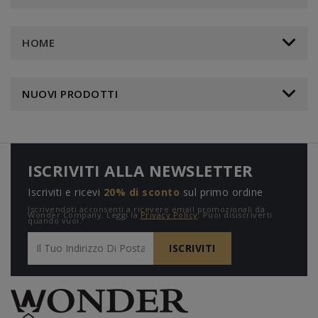
HOME
NUOVI PRODOTTI
ISCRIVITI ALLA NEWSLETTER
Iscriviti e ricevi
20% di sconto
sul primo ordine
Iscrivendoti acconsenti a ricevere email promozionali da
Wonder Company. Leggi la
Privacy Policy
. Puoi disiscriverti
quando vuoi.