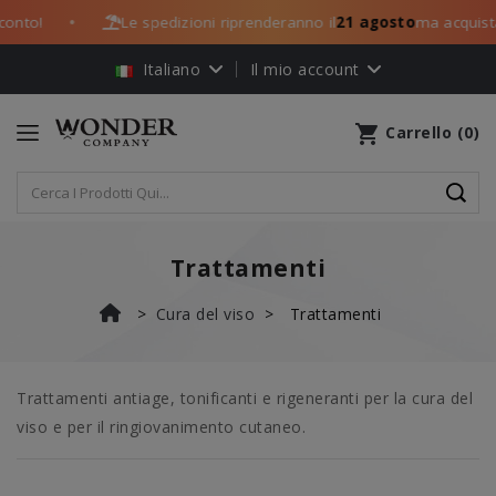
to!
Le spedizioni riprenderanno il
21 agosto
ma acquista og
●
Italiano
Il mio account
shopping_cart
Carrello
(
0
)
Trattamenti
Cura del viso
Trattamenti
Trattamenti antiage, tonificanti e rigeneranti per la cura del
viso e per il ringiovanimento cutaneo.