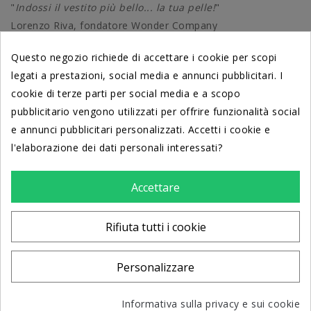
"
Indossi il vestito più bello... la tua pelle!
"
Lorenzo Riva, fondatore Wonder Company
Questo negozio richiede di accettare i cookie per scopi
legati a prestazioni, social media e annunci pubblicitari. I
cookie di terze parti per social media e a scopo
PRODOTTI
pubblicitario vengono utilizzati per offrire funzionalità social
e annunci pubblicitari personalizzati. Accetti i cookie e
DERMATOLOGICAMENTE TESTATI
l'elaborazione dei dati personali interessati?
dal Centro di Cosmetologia
Università di Ferrara
Accettare
LA NOSTRA AZIENDA
Rifiuta tutti i cookie
INFO
Personalizzare
© 2026 - Wonder Company srl - P.IVA 06780830961 REA
Informativa sulla privacy e sui cookie