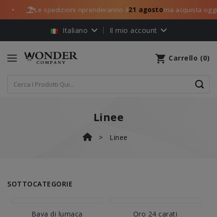
Le spedizioni riprenderanno il
21 agosto
ma acquista oggi:
●
Italiano
Il mio account
shopping_cart
Carrello
(
0
)
Linee
Linee
SOTTOCATEGORIE
Bava di lumaca
Oro 24 carati