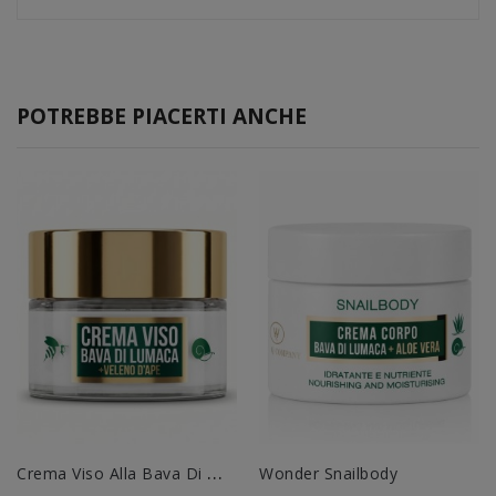
POTREBBE PIACERTI ANCHE
C
Rema Viso Alla Bava Di Lumaca
Wonder Snailbody