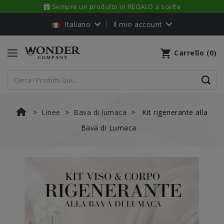
Sempre un prodotto in REGALO a scelta
Italiano
Il mio account
shopping_cart
Carrello
(
0
)
Linee
Bava di lumaca
Kit rigenerante alla
Bava di Lumaca