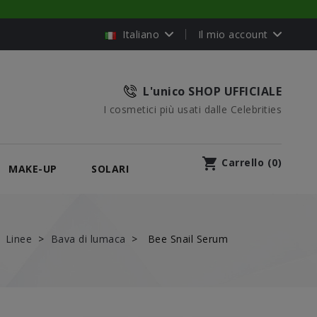
Italiano
Il mio account
L'unico SHOP UFFICIALE
I cosmetici più usati dalle Celebrities
shopping_cart
Carrello
(
0
)
MAKE-UP
SOLARI
Linee
Bava di lumaca
Bee Snail Serum