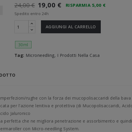
19,00 €
24,00 €
RISPARMIA 5,00 €
Spedito entro 24h
AGGIUNGI AL CARRELLO
30ml
Tag:
Microneedling
I Prodotti Nella Casa
ODOTTO
 imperfezioni/rughe con la forza dei mucopolisaccaridi della bava 
ficata per l'azione lenitiva e protettiva (di Mucopolisaccaridi, Acid
Acido Jaluronico
gia perfetta che ne migliora penetrazione e assorbimento e quindi 
, dermaroller con Micro-needling System.