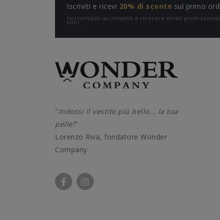
Iscriviti e ricevi
20% di sconto
sul primo ord
Iscrivendoti acconsenti a ricevere email promozion
vuoi.
"
Indossi il vestito più bello... la tua
pelle!
"
Lorenzo Riva, fondatore Wonder
Company