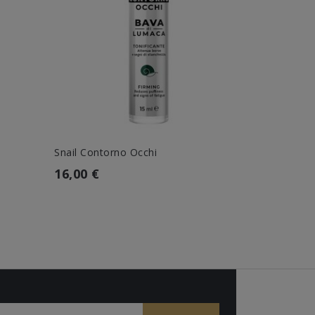
Snail Contorno Occhi
Wonder Sna
16,00 €
19,00 €