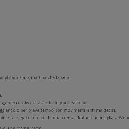
applicato sia la mattina che la sera.
.
gio eccessivo, si assorbe in pochi secondi.
aggiandolo per breve tempo con movimenti lenti ma decisi.
udine far seguire da una buona crema idratante (consigliata Wond
ia di una crema viso):