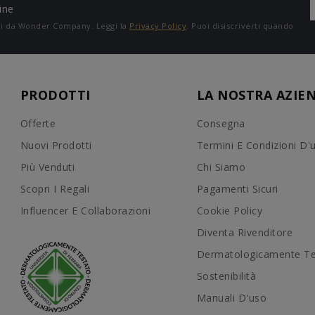
ine
ali da Wonder Company. Leggi la
Privacy Policy
. Puoi disiscriverti quando
PRODOTTI
LA NOSTRA AZIE
Offerte
Consegna
Nuovi Prodotti
Termini E Condizioni D'
Più Venduti
Chi Siamo
Scopri I Regali
Pagamenti Sicuri
Influencer E Collaborazioni
Cookie Policy
Diventa Rivenditore
Dermatologicamente Te
Sostenibilità
Manuali D'uso