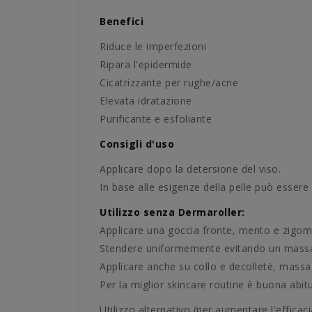
Benefici
Riduce le imperfezioni
Ripara l'epidermide
Cicatrizzante per rughe/acne
Elevata idratazione
Purificante e esfoliante
Consigli d'uso
Applicare dopo la detersione del viso.
In base alle esigenze della pelle può essere 
Utilizzo senza Dermaroller:
Applicare una goccia fronte, mento e zigomi
Stendere uniformemente evitando un massag
Applicare anche su collo e decolletè, mass
Per la miglior skincare routine è buona abit
Utilizzo alternativo (per aumentare l'efficac