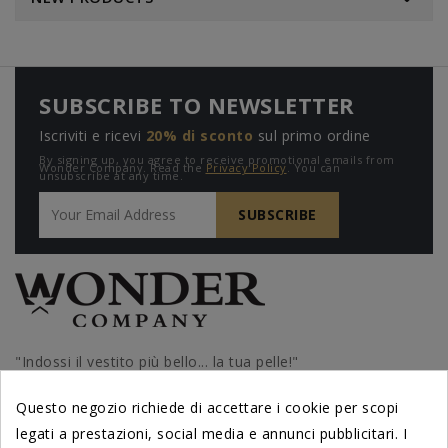
SUBSCRIBE TO NEWSLETTER
Iscriviti e ricevi
20% di sconto
sul primo ordine
By signing up, you agree to receive promotional emails from
Wonder Company. Read the
Privacy Policy
. You can
unsubscribe at any time.
"Indossi il vestito più bello... la tua pelle!"
Lorenzo Riva, fondatore Wonder Company
Questo negozio richiede di accettare i cookie per scopi
legati a prestazioni, social media e annunci pubblicitari. I