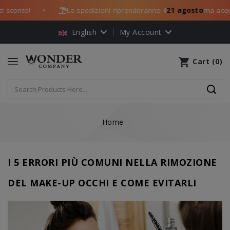
i sconto!
Le spedizioni riprenderanno il
21 agosto
ma acquis
●
English
My Account
shopping_cart
Cart
(
0
)
Home
I 5 ERRORI PIÙ COMUNI NELLA RIMOZIONE
DEL MAKE-UP OCCHI E COME EVITARLI