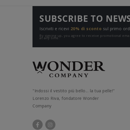
SUBSCRIBE TO NEW
Iscriviti e ricevi
20% di sconto
sul primo ord
By signing up, you agree to receive promotional e
at any time.
"Indossi il vestito più bello... la tua pelle!"
Lorenzo Riva, fondatore Wonder
Company