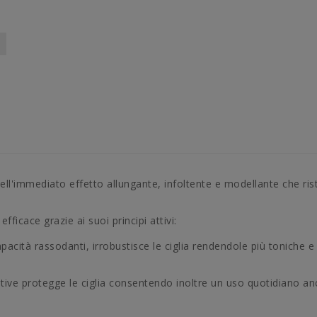
l'immediato effetto allungante, infoltente e modellante che ristr
icace grazie ai suoi principi attivi:
capacità rassodanti, irrobustisce le ciglia rendendole più toniche
nitive protegge le ciglia consentendo inoltre un uso quotidiano a