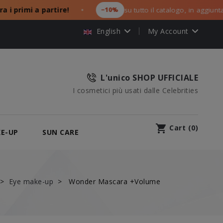
primi a partire!
−10%
su tutto il catalogo, in aggiunta ai t
●
English
My Account
L'unico SHOP UFFICIALE
I cosmetici più usati dalle Celebrities
shopping_cart
Cart
(
0
)
E-UP
SUN CARE
Eye make-up
Wonder Mascara +Volume