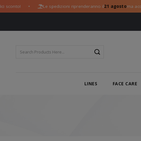
conto!
Le spedizioni riprenderanno il
21 agosto
ma acquista
●
LINES
FACE CARE