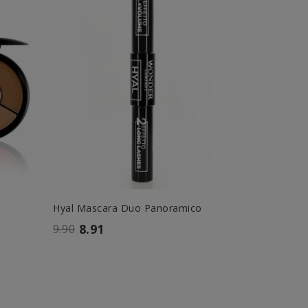
Hyal Mascara Duo Panoramico
Squeeze Ma
8.91
9.00
9.90
10.00