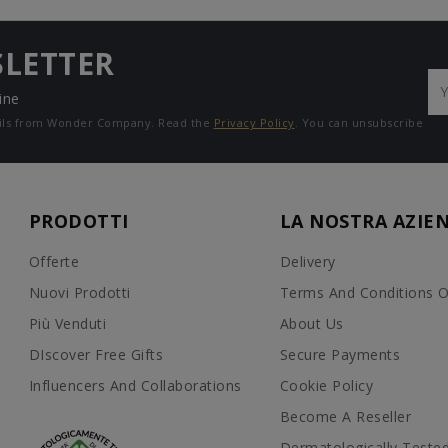
SLETTER
ine
mails from Wonder Company. Read the
Privacy Policy
. You can unsubscribe
PRODOTTI
LA NOSTRA AZIE
Offerte
Delivery
Nuovi Prodotti
Terms And Conditions O
Più Venduti
About Us
DIscover Free Gifts
Secure Payments
Influencers And Collaborations
Cookie Policy
Become A Reseller
Dermatologically Teste