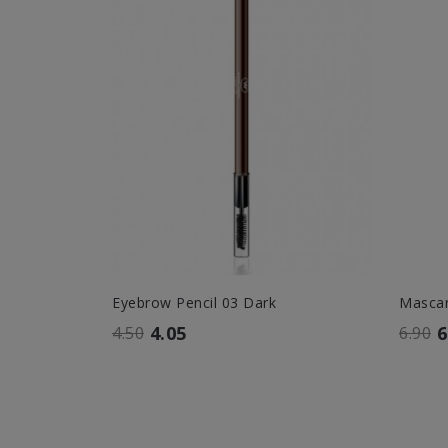
Eyebrow Pencil 03 Dark
Mascar
4.05
6
4.50
6.90