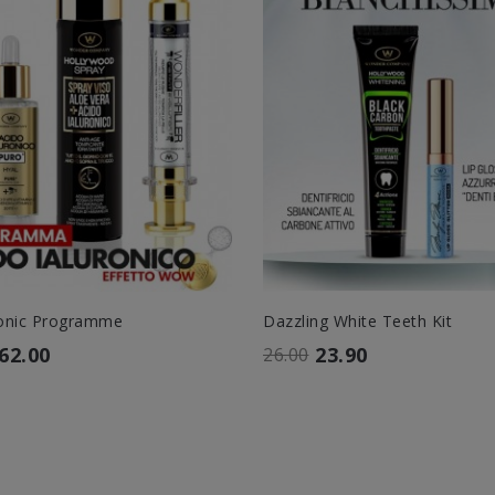
onic Programme
Dazzling White Teeth Kit
62.00
23.90
26.00