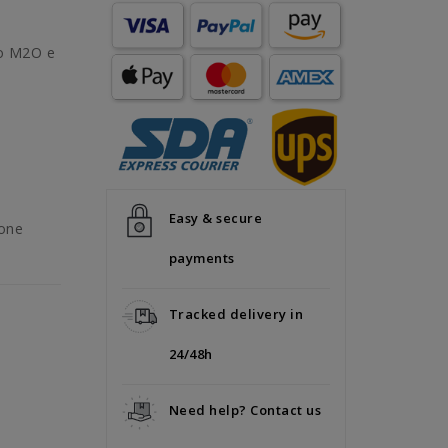
io M2O e
Easy & secure
zone
payments
Tracked delivery in
24/48h
Need help? Contact us