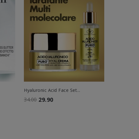
Hyaluronic Acid Face Set...
Set Viso Co
29.90
56.
34.00
66.00