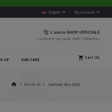
English
My Account
L'unico SHOP UFFICIALE
I cosmetici più usati dalle Celebrities
shopping_cart
Cart
(
0
)
E-UP
SUN CARE
Box & Kit
Summer Box M2O