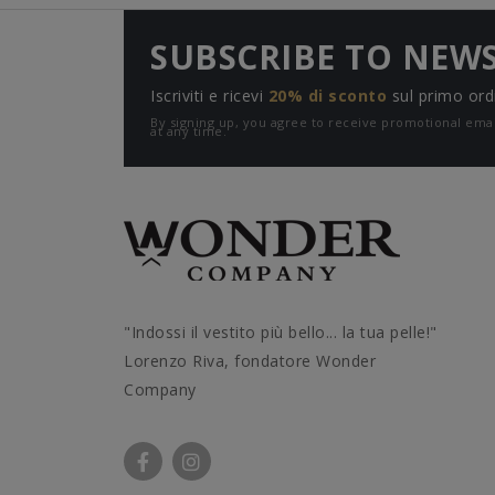
SUBSCRIBE TO NEW
Iscriviti e ricevi
20% di sconto
sul primo ord
By signing up, you agree to receive promotional e
at any time.
"Indossi il vestito più bello... la tua pelle!"
Lorenzo Riva, fondatore Wonder
Company