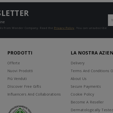
SLETTER
ine
mails from Wonder Company. Read the
Privacy Policy
. You can unsubscribe
PRODOTTI
LA NOSTRA AZIE
Offerte
Delivery
Nuovi Prodotti
Terms And Conditions O
Più Venduti
About Us
DIscover Free Gifts
Secure Payments
Influencers And Collaborations
Cookie Policy
Become A Reseller
Dermatologically Teste