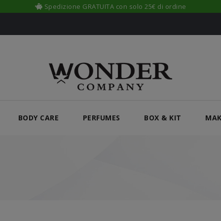
Spedizione GRATUITA con solo 25€ di ordine
BODY CARE
PERFUMES
BOX & KIT
MAK