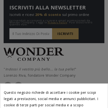
ISCRIVITI ALLA NEWSLETTER
Iscriviti e ricevi
20% di sconto
sul primo ordine
Iscrivendoti acconsenti a ricevere email promozionali da
Wonder Company. Leggi la
Privacy Policy
. Puoi disiscriverti
quando vuoi.
"
Indossi il vestito più bello... la tua pelle!
"
Lorenzo Riva, fondatore Wonder Company
Questo negozio richiede di accettare i cookie per scopi
legati a prestazioni, social media e annunci pubblicitari. I
PRODOTTI
cookie di terze parti per social media e a scopo