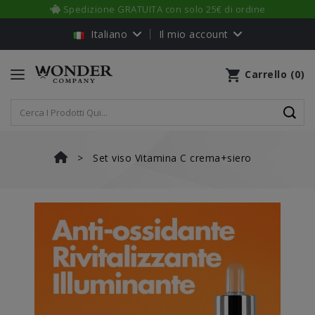
Spedizione GRATUITA con solo 25€ di ordine
Italiano
Il mio account
shopping_cart
Carrello
(
0
)
Set viso Vitamina C crema+siero