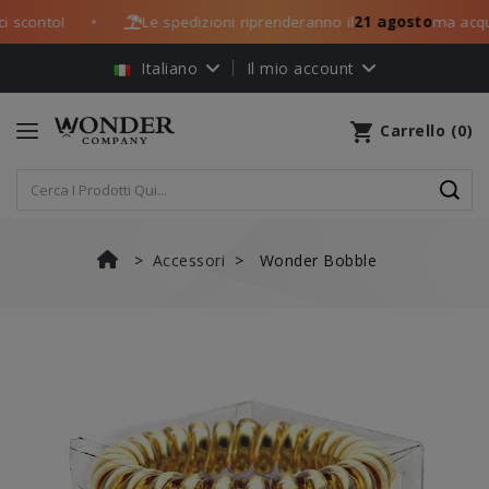
sconto!
Le spedizioni riprenderanno il
21 agosto
ma acquist
●
Italiano
Il mio account
shopping_cart
Carrello
(
0
)
Accessori
Wonder Bobble