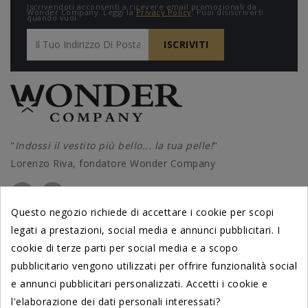
Iscrivendoti acconsenti a ricevere email promozionali da
Wonder Company. Leggi la
Privacy Policy
. Puoi disiscriverti
quando vuoi.
"
Indossi il vestito più bello... la tua pelle!
"
Lorenzo Riva, fondatore Wonder Company
Questo negozio richiede di accettare i cookie per scopi
legati a prestazioni, social media e annunci pubblicitari. I
PRODOTTI
cookie di terze parti per social media e a scopo
pubblicitario vengono utilizzati per offrire funzionalità social
DERMATOLOGICAMENTE TESTATI
e annunci pubblicitari personalizzati. Accetti i cookie e
dal Centro di Cosmetologia
l'elaborazione dei dati personali interessati?
Università di Ferrara