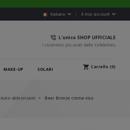
Italiano
Il mio account
L'unico SHOP UFFICIALE
I cosmetici più usati dalle Celebrities
shopping_cart
Carrello
(
0
)
MAKE-UP
SOLARI
Auto-abbronzanti
Beer Bronze crema viso