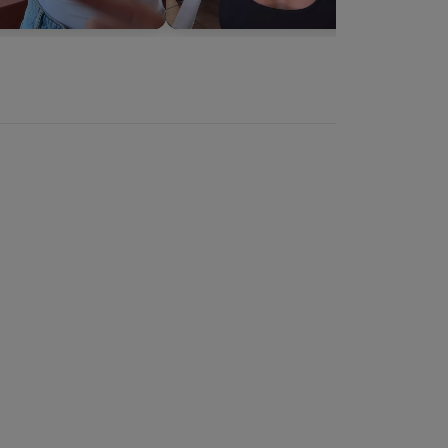
►
►
►