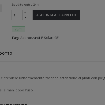
Spedito entro 24h
AGGIUNGI AL CARRELLO
75ml
Tag:
Abbronzanti E Solari GF
ODOTTO
 e stendere uniformemente facendo attenzione ai punti con piegh
ne le mani dopo l'uso.
amente testato