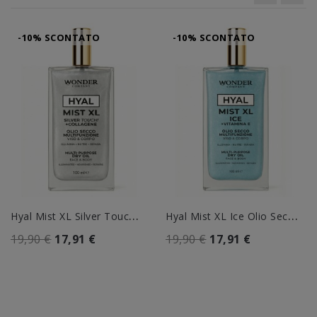
-10% SCONTATO
-10% SCONTATO
H
Yal Mist XL Silver Touch!...
H
Yal Mist XL Ice Olio Secco...
19,90 €
17,91 €
19,90 €
17,91 €