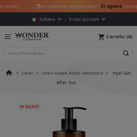
i sconto!
Le spedizioni riprenderanno il
21 agosto
ma acquis
●
Italiano
Il mio account
shopping_cart
Carrello
(
0
)
Solari
Linea solare Acido Ialuronico
Hyal Sun
After Sun
IN SALDO!