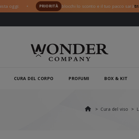
ggi:
PRIORITÀ
blocchi lo sconto e il tuo pacco sarà
tra i p
●
CURA DEL CORPO
PROFUMI
BOX & KIT
Cura del viso
L