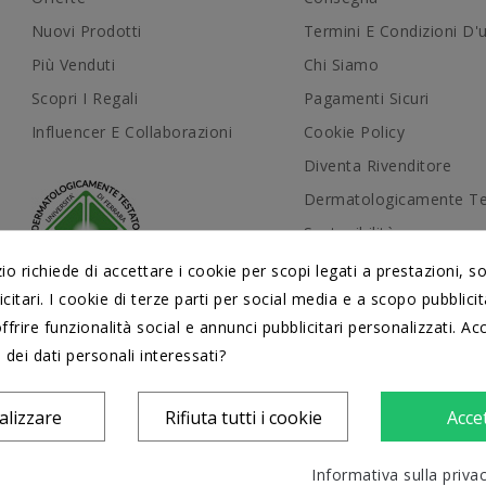
Nuovi Prodotti
Termini E Condizioni D'
Più Venduti
Chi Siamo
Scopri I Regali
Pagamenti Sicuri
Influencer E Collaborazioni
Cookie Policy
Diventa Rivenditore
Dermatologicamente Te
Sostenibilità
Manuali D'uso
 richiede di accettare i cookie per scopi legati a prestazioni, s
DERMATOLOGICAMENTE
citari. I cookie di terze parti per social media e a scopo pubblic
Conformità
TESTATI
offrire funzionalità social e annunci pubblicitari personalizzati. Acc
Contattaci
dal Centro di Cosmetologia
 dei dati personali interessati?
Università di Ferrara
Mappa Del Sito
Blog
alizzare
Rifiuta tutti i cookie
Acce
Informativa sulla priva