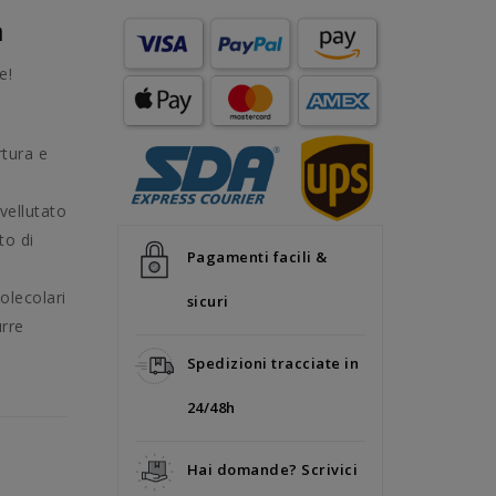
a
e!
rtura e
vellutato
to di
Pagamenti facili &
molecolari
sicuri
urre
Spedizioni tracciate in
24/48h
Hai domande? Scrivici