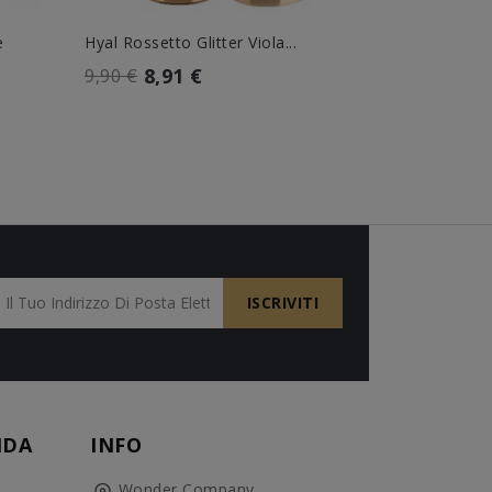
e
Hyal Rossetto Glitter Viola...
Lip Balm Pr
8,91 €
7,1
9,90 €
7,90 €
NDA
INFO
Wonder Company