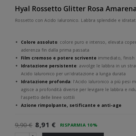
Hyal Rossetto Glitter Rosa Amaren
Rossetto con Acido Ialuronico. Labbra splendide e idratat
Colore assoluto
: colore puro e intenso, elevata cope
aderenza fin dalla prima passata
Film cremoso e potere scrivente
immediato, finish 
Idratazione persistente
: avvolge le labbra in un stra
Acido Ialuronico per un'idratazione a lunga durata
Idratazione profonda
: l'Acido Ialuronico a più pesi 
agisce a profondità diverse per levigare le labbra e rid
l'aspetto delle linee sottili
Azione rimpolpante, setificante e anti-age
8,91 €
9,90 €
RISPARMIA 10%