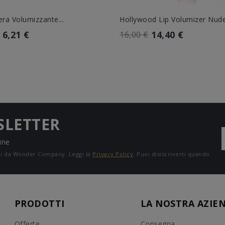
ra Volumizzante...
Hollywood Lip Volumizer Nud
6,21 €
14,40 €
16,00 €
SLETTER
ine
ali da Wonder Company. Leggi la
Privacy Policy
. Puoi disiscriverti quando
PRODOTTI
LA NOSTRA AZIE
Offerte
Consegna