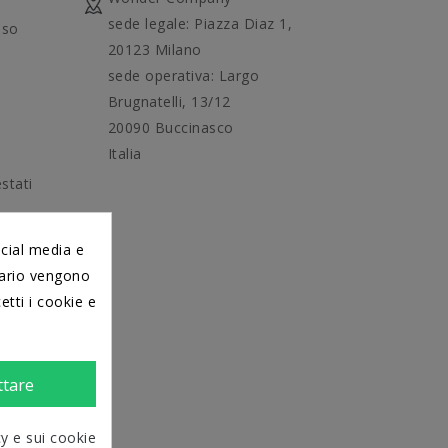
sede legale: Piazza Diaz 1,
uso
20123 Milano
sede operativa: Largo
Brugnatelli, 13/12
20090 Buccinasco
Italia
stati
ocial media e
itario vengono
etti i cookie e
ttare
cy e sui cookie