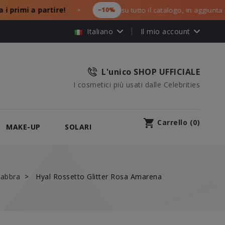
rimi a partire!
−10%
su tutto il catalogo, in aggiunta ai tu
●
Italiano
Il mio account
L'unico SHOP UFFICIALE
I cosmetici più usati dalle Celebrities
shopping_cart
Carrello
(
0
)
MAKE-UP
SOLARI
abbra
Hyal Rossetto Glitter Rosa Amarena