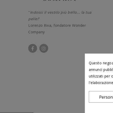
"
Indossi il vestito più bello... la tua
pelle!
"
Lorenzo Riva, fondatore Wonder
Company
Questo negozio
annunci pubbli
utilizzati per 
l'elaborazione
Person