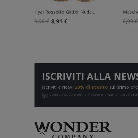
Hyal Rossetto Glitter Nude...
Masche
8,91 €
9,90 €
6,90 €
ISCRIVITI ALLA NEW
Iscriviti e ricevi
20% di sconto
sul primo ord
Iscrivendoti acconsenti a ricevere email promozion
vuoi.