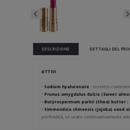
DESCRIZIONE
DETTAGLI DEL PR
ATTIVI
•
Sodium hyaluronate
: rossetto contenent
•
Prunus amygdalus dulcis (Sweet almond
•
Butyrospermum parkii (Shea) butter : R
•
Simmondsia chinensis (Jojoba) seed o
profondità, se usato continuativamente atten