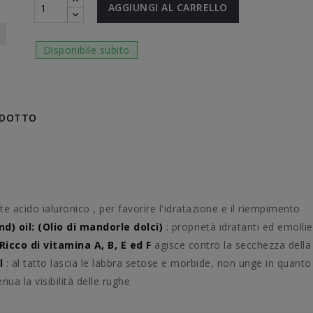
AGGIUNGI AL CARRELLO
Disponibile subito
ODOTTO
e acido ialuronico , per favorire l'idratazione e il riempimento
) oil: (Olio di mandorle dolci)
: proprietà idratanti ed emollie
icco di vitamina A, B, E ed F
agisce contro la secchezza della 
il
: al tatto lascia le labbra setose e morbide, non unge in quanto 
ua la visibilità delle rughe