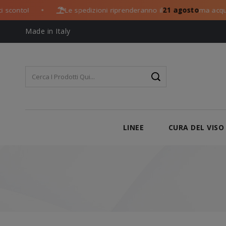
nto!
Le spedizioni riprenderanno il
21 agosto
ma acquista o
●
Made in Italy
LINEE
CURA DEL VISO