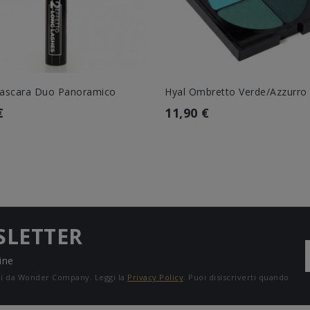
ascara Duo Panoramico
Hyal Ombretto Verde/Azzurro
€
11,90 €
SLETTER
ine
ali da Wonder Company. Leggi la
Privacy Policy
. Puoi disiscriverti quando