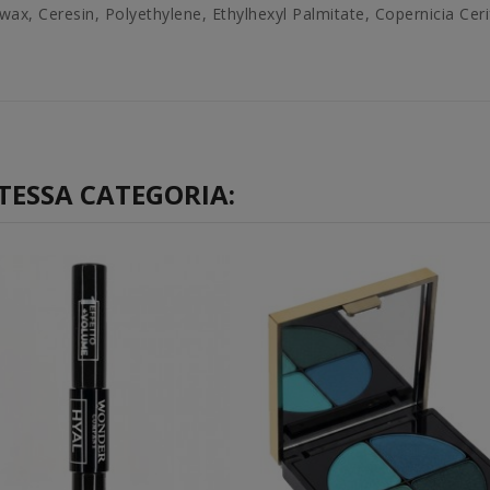
ax, Ceresin, Polyethylene, Ethylhexyl Palmitate, Copernicia Cer
TESSA CATEGORIA: