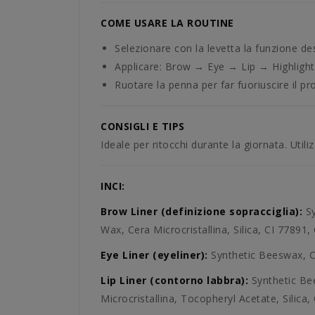
COME USARE LA ROUTINE
Selezionare con la levetta la funzione de
Applicare: Brow → Eye → Lip → Highlight
Ruotare la penna per far fuoriuscire il p
CONSIGLI E TIPS
Ideale per ritocchi durante la giornata. Utili
INCI:
Brow Liner (definizione sopracciglia):
Sy
Wax, Cera Microcristallina, Silica, CI 77891,
Eye Liner (eyeliner):
Synthetic Beeswax, Ce
Lip Liner (contorno labbra):
Synthetic Bee
Microcristallina, Tocopheryl Acetate, Silica,