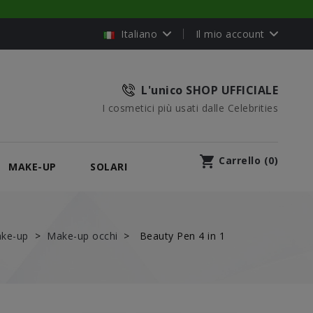
Italiano
Il mio account
L'unico SHOP UFFICIALE
I cosmetici più usati dalle Celebrities
shopping_cart
Carrello
(
0
)
MAKE-UP
SOLARI
ke-up
Make-up occhi
Beauty Pen 4 in 1