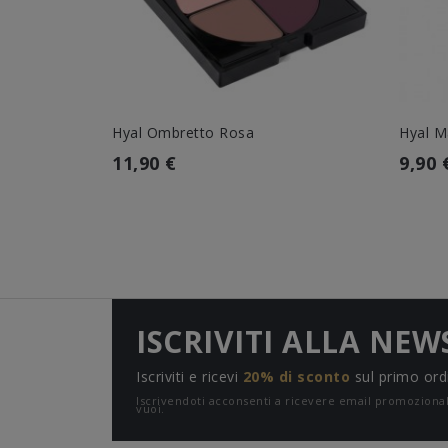
Hyal Ombretto Rosa
Hyal M
11,90 €
9,90 
ISCRIVITI ALLA NEW
Iscriviti e ricevi
20% di sconto
sul primo ord
Iscrivendoti acconsenti a ricevere email promozion
vuoi.