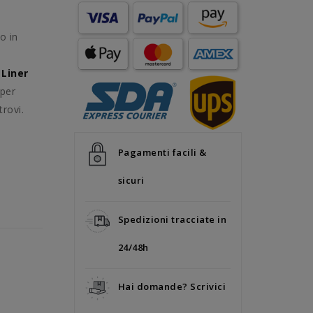
o in
 Liner
 per
trovi.
Pagamenti facili &
sicuri
Spedizioni tracciate in
24/48h
Hai domande? Scrivici