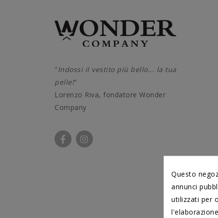
"
Indossi il vestito più bello... la tua
pelle!
"
Lorenzo Riva, fondatore Wonder
Company
Questo negozio
annunci pubbli
utilizzati per 
l'elaborazione