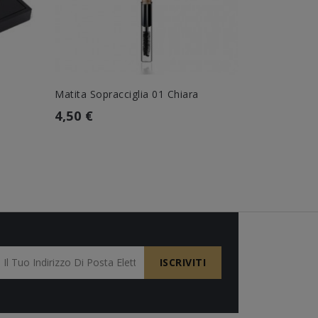
Matita Sopracciglia 01 Chiara
Hyal Ombre
4,50 €
11,90 €