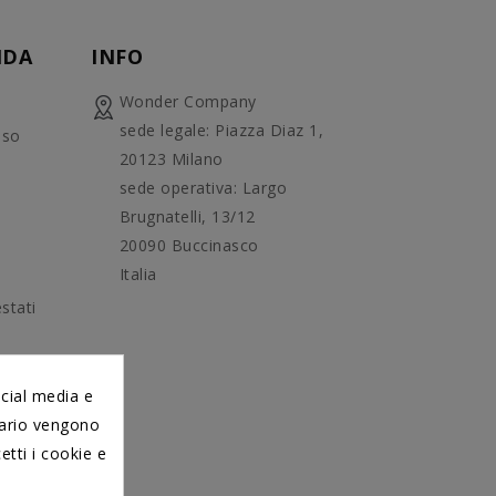
NDA
INFO
Wonder Company
sede legale: Piazza Diaz 1,
uso
20123 Milano
sede operativa: Largo
Brugnatelli, 13/12
20090 Buccinasco
Italia
stati
ocial media e
itario vengono
etti i cookie e