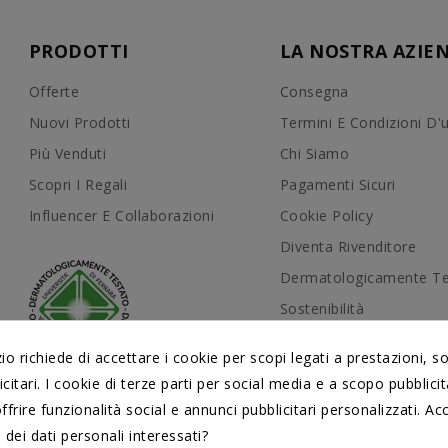
PRODOTTI
LA NOSTRA AZIE
Offerte
Consegna
Nuovi Prodotti
Termini E Condizioni D'
Più Venduti
Chi Siamo
Scopri I Regali
Pagamenti Sicuri
Influencer E Collaborazioni
Cookie Policy
Diventa Rivenditore
Dermatologicamente Te
Sostenibilità
Manuali D'uso
 richiede di accettare i cookie per scopi legati a prestazioni, s
DERMATOLOGICAMENTE
Conformità
citari. I cookie di terze parti per social media e a scopo pubblic
TESTATI
Contattaci
dal Centro di Cosmetologia
offrire funzionalità social e annunci pubblicitari personalizzati. Acc
Università di Ferrara
Mappa Del Sito
 dei dati personali interessati?