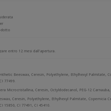
siderata
er
rodotto
zzare entro 12 mesi dall'apertura.
nthetic Beeswax, Ceresin, Polyethylene, Ethylhexyl Palmitate, C
 CI 77499.
ra Microcristallina, Ceresin, Octyldodecanol, PEG-12 Carnauba,
swax, Ceresin, Polyethylene, Ethylhexyl Palmitate, Copernicia C
 CI 15850, CI 77491, CI 45410.