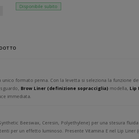
Disponibile subito
ODOTTO
 unico formato penna. Con la levetta si seleziona la funzione des
o sguardo,
Brow Liner (definizione sopracciglia)
modella,
Lip
uce immediata.
Synthetic Beeswax, Ceresin, Polyethylene) per una stesura fluida
lettenti per un effetto luminoso. Presente Vitamina E nel Lip Liner 