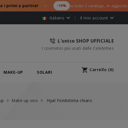
rimi a partire!
−10%
su tutto il catalogo, in aggiunta ai tu
●
Italiano
Il mio account
L'unico SHOP UFFICIALE
I cosmetici più usati dalle Celebrities
shopping_cart
Carrello
(
0
)
MAKE-UP
SOLARI
up
Make-up viso
Hyal Fondotinta chiaro