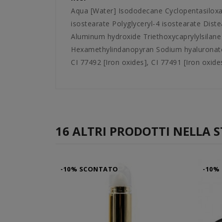
Aqua [Water] Isododecane Cyclopentasiloxa
isostearate Polyglyceryl-4 isostearate Dis
Aluminum hydroxide Triethoxycaprylylsila
Hexamethylindanopyran Sodium hyaluronate 
CI 77492 [Iron oxides], CI 77491 [Iron oxides
16 ALTRI PRODOTTI NELLA S
-10% SCONTATO
-10%