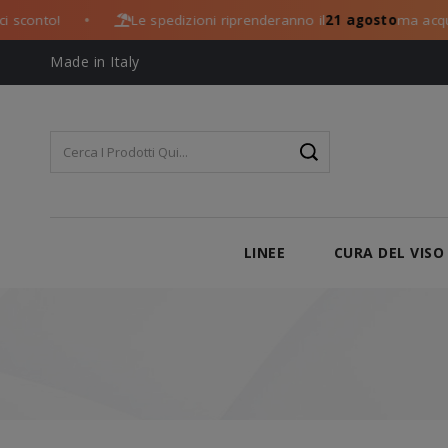
nto!
Le spedizioni riprenderanno il
21 agosto
ma acquista 
●
Made in Italy
LINEE
CURA DEL VISO