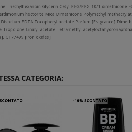
ne Triethylhexanoin Glycerin Cetyl PEG/PPG-10/1 dimethicone E
teardimonium hectorite Mica Dimethicone Polymethyl methacrylate
ne Disodium EDTA Tocopheryl acetate Parfum [Fragrance] Dimet
Tropolone Linalyl acetate Tetramethyl acetyloctahydronaphthal
], CI 77499 [Iron oxides].
TESSA CATEGORIA:
 SCONTATO
-10% SCONTATO