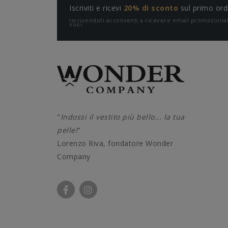
Iscriviti e ricevi
20% di sconto
sul primo ord
Iscrivendoti acconsenti a ricevere email promozion
vuoi.
"
Indossi il vestito più bello... la tua
pelle!
"
Lorenzo Riva, fondatore Wonder
Company