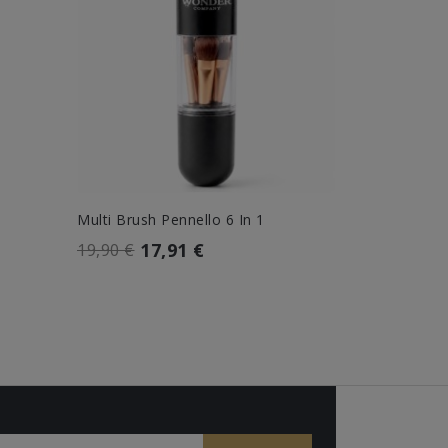
Multi Brush Pennello 6 In 1
Hyal Corret
17,91 €
8,9
19,90 €
9,90 €