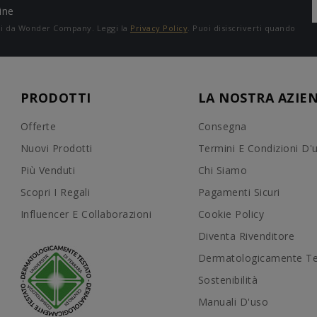
ine
ali da Wonder Company. Leggi la
Privacy Policy
. Puoi disiscriverti quando
PRODOTTI
LA NOSTRA AZIE
Offerte
Consegna
Nuovi Prodotti
Termini E Condizioni D'
Più Venduti
Chi Siamo
Scopri I Regali
Pagamenti Sicuri
Influencer E Collaborazioni
Cookie Policy
Diventa Rivenditore
Dermatologicamente Te
Sostenibilità
Manuali D'uso