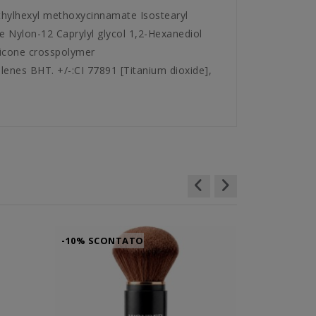
thylhexyl methoxycinnamate Isostearyl
 Nylon-12 Caprylyl glycol 1,2-Hexanediol
hicone crosspolymer
enes BHT. +/-:CI 77891 [Titanium dioxide],
-10% SCONTATO
-10% SCO