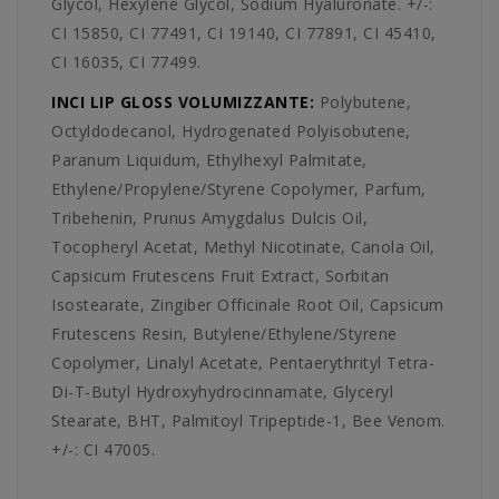
Glycol, Hexylene Glycol, Sodium Hyaluronate. +/-:
CI 15850, CI 77491, CI 19140, CI 77891, CI 45410,
CI 16035, CI 77499.
INCI LIP GLOSS VOLUMIZZANTE:
Polybutene,
Octyldodecanol, Hydrogenated Polyisobutene,
Paranum Liquidum, Ethylhexyl Palmitate,
Ethylene/Propylene/Styrene Copolymer, Parfum,
Tribehenin, Prunus Amygdalus Dulcis Oil,
Tocopheryl Acetat, Methyl Nicotinate, Canola Oil,
Capsicum Frutescens Fruit Extract, Sorbitan
Isostearate, Zingiber Officinale Root Oil, Capsicum
Frutescens Resin, Butylene/Ethylene/Styrene
Copolymer, Linalyl Acetate, Pentaerythrityl Tetra-
Di-T-Butyl Hydroxyhydrocinnamate, Glyceryl
Stearate, BHT, Palmitoyl Tripeptide-1, Bee Venom.
+/-: CI 47005.