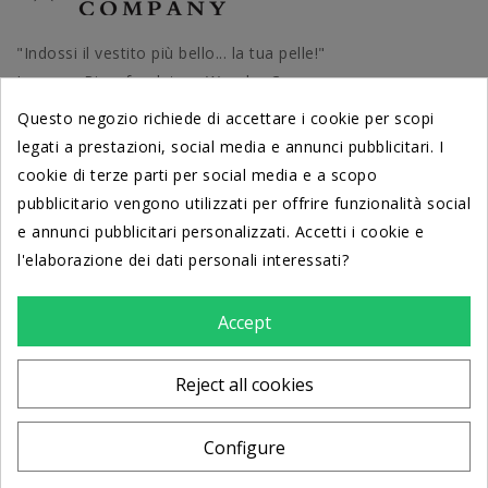
"Indossi il vestito più bello... la tua pelle!"
Lorenzo Riva, fondatore Wonder Company
Questo negozio richiede di accettare i cookie per scopi
legati a prestazioni, social media e annunci pubblicitari. I
cookie di terze parti per social media e a scopo
PRODOTTI
pubblicitario vengono utilizzati per offrire funzionalità social
e annunci pubblicitari personalizzati. Accetti i cookie e
l'elaborazione dei dati personali interessati?
DERMATOLOGICAMENTE TESTATI
dal Centro di Cosmetologia
Università di Ferrara
Accept
LA NOSTRA AZIENDA
Reject all cookies
STORE INFORMATION
Configure