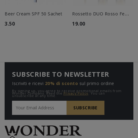
R
Ossetto DUO Rosso Ferrari
Beer Cream SPF 50 Sachet
3.50
19.00
SUBSCRIBE TO NEWSLETTER
Iscriviti e ricevi
20% di sconto
sul primo ordine
By signing up, you agree to receive promotional emails from
Wonder Company. Read the
Privacy Policy
. You can
unsubscribe at any time.