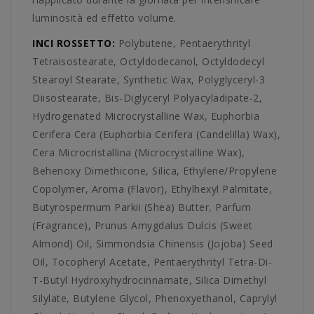
luminosità ed effetto volume.
INCI ROSSETTO:
Polybutene, Pentaerythrityl
Tetraisostearate, Octyldodecanol, Octyldodecyl
Stearoyl Stearate, Synthetic Wax, Polyglyceryl-3
Diisostearate, Bis-Diglyceryl Polyacyladipate-2,
Hydrogenated Microcrystalline Wax, Euphorbia
Cerifera Cera (Euphorbia Cerifera (Candelilla) Wax),
Cera Microcristallina (Microcrystalline Wax),
Behenoxy Dimethicone, Silica, Ethylene/Propylene
Copolymer, Aroma (Flavor), Ethylhexyl Palmitate,
Butyrospermum Parkii (Shea) Butter, Parfum
(Fragrance), Prunus Amygdalus Dulcis (Sweet
Almond) Oil, Simmondsia Chinensis (Jojoba) Seed
Oil, Tocopheryl Acetate, Pentaerythrityl Tetra-Di-
T-Butyl Hydroxyhydrocinnamate, Silica Dimethyl
Silylate, Butylene Glycol, Phenoxyethanol, Caprylyl