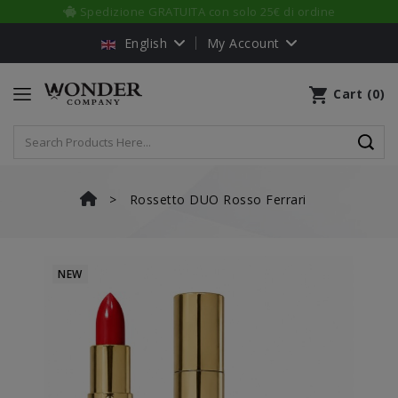
Sempre un prodotto in REGALO a scelta
English
My Account
shopping_cart
Cart
(
0
)
Rossetto DUO Rosso Ferrari
NEW