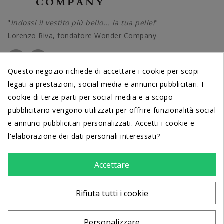
"
Indossi il vestito più bello... la tua pelle!
"
Lorenzo Riva, fondatore Wonder Company
Questo negozio richiede di accettare i cookie per scopi
legati a prestazioni, social media e annunci pubblicitari. I
PRODOTTI
cookie di terze parti per social media e a scopo
pubblicitario vengono utilizzati per offrire funzionalità social
DERMATOLOGICAMENTE TESTATI
e annunci pubblicitari personalizzati. Accetti i cookie e
dal Centro di Cosmetologia
l'elaborazione dei dati personali interessati?
Università di Ferrara
LA NOSTRA AZIENDA
Accettare
INFO
Rifiuta tutti i cookie
Personalizzare