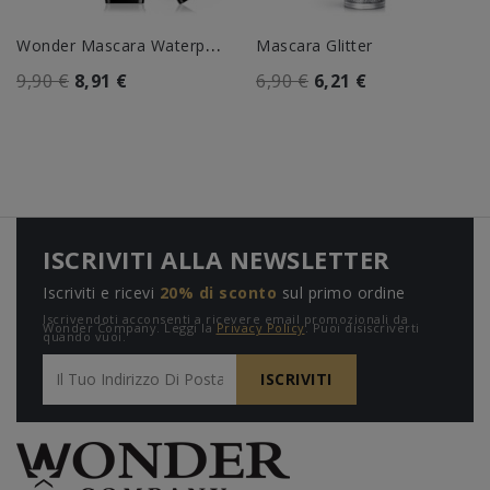
W
Onder Mascara Waterproof
Mascara Glitter
9,90 €
8,91 €
6,90 €
6,21 €
ISCRIVITI ALLA NEWSLETTER
Iscriviti e ricevi
20% di sconto
sul primo ordine
Iscrivendoti acconsenti a ricevere email promozionali da
Wonder Company. Leggi la
Privacy Policy
. Puoi disiscriverti
quando vuoi.