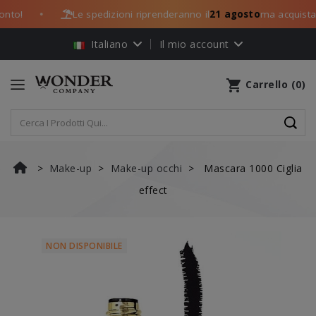
to!
Le spedizioni riprenderanno il
21 agosto
ma acquista og
●
Italiano
Il mio account
shopping_cart
Carrello
(
0
)
Make-up
Make-up occhi
Mascara 1000 Ciglia
effect
NON DISPONIBILE