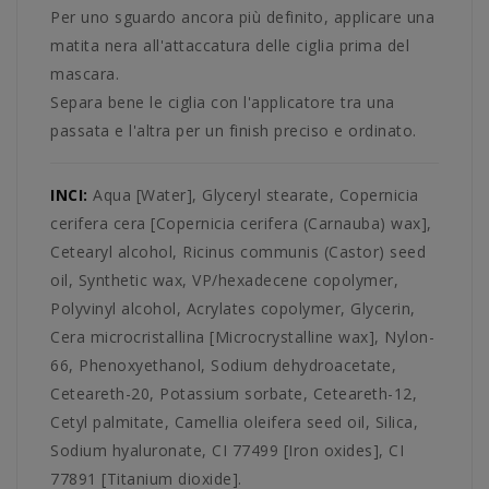
Per uno sguardo ancora più definito, applicare una
matita nera all'attaccatura delle ciglia prima del
mascara.
Separa bene le ciglia con l'applicatore tra una
passata e l'altra per un finish preciso e ordinato.
INCI:
Aqua [Water], Glyceryl stearate, Copernicia
cerifera cera [Copernicia cerifera (Carnauba) wax],
Cetearyl alcohol, Ricinus communis (Castor) seed
oil, Synthetic wax, VP/hexadecene copolymer,
Polyvinyl alcohol, Acrylates copolymer, Glycerin,
Cera microcristallina [Microcrystalline wax], Nylon-
66, Phenoxyethanol, Sodium dehydroacetate,
Ceteareth-20, Potassium sorbate, Ceteareth-12,
Cetyl palmitate, Camellia oleifera seed oil, Silica,
Sodium hyaluronate, CI 77499 [Iron oxides], CI
77891 [Titanium dioxide].