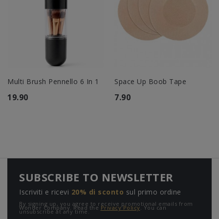
Multi Brush Pennello 6 In 1
Space Up Boob Tape
19.90
7.90
SUBSCRIBE TO NEWSLETTER
Iscriviti e ricevi
20% di sconto
sul primo ordine
By signing up, you agree to receive promotional emails from
Wonder Company. Read the
Privacy Policy
. You can
unsubscribe at any time.