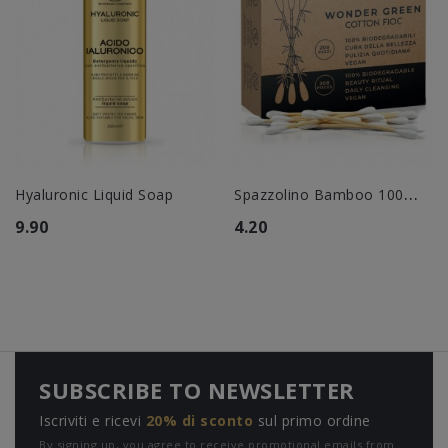
S
Pazzolino Bamboo 100% Vegan
Hyaluronic Liquid Soap
9.90
4.20
SUBSCRIBE TO NEWSLETTER
Iscriviti e ricevi
20% di sconto
sul primo ordine
By signing up, you agree to receive promotional emails from