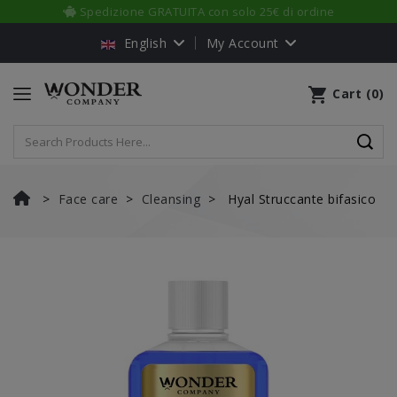
Sempre un prodotto in REGALO a scelta
English
My Account
shopping_cart
Cart
(
0
)
Face care
Cleansing
Hyal Struccante bifasico